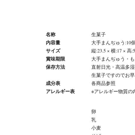
名称
生菓子
内容量
大手まんぢゅう:10個
サイズ
縦:23.5 × 横:17 × 高:
賞味期限
大手まんぢゅう・もな
保存方法
直射日光・高温多湿
生菓子ですのでお早
成分表
各商品参照
アレルギー表
※アレルギー物質の
卵
乳
小麦