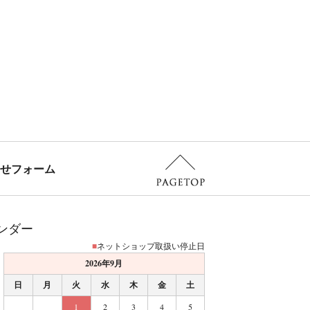
せフォーム
ンダー
■
ネットショップ取扱い停止日
2026年9月
日
月
火
水
木
金
土
1
2
3
4
5